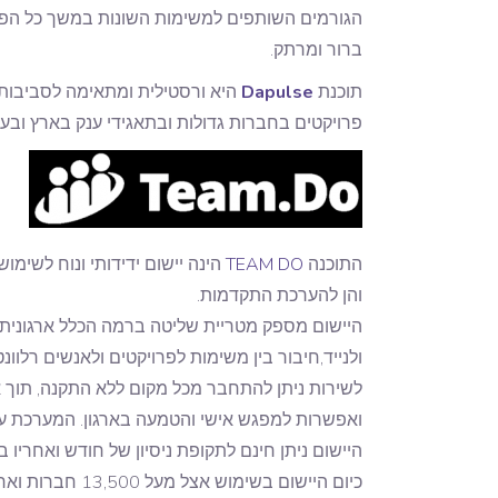
הגורמים השותפים למשימות השונות במשך כל הפרוי
ברור ומרתק.
תוכנת
Dapulse
היא ורסטילית ומתאימה לסביבות עב
פרויקטים בחברות גדולות ובתאגידי ענק בארץ ובעו
התוכנה
TEAM DO
הינה יישום ידידותי ונוח לשימ
והן להערכת התקדמות.
היישום מספק מטריית שליטה ברמה הכלל ארגונית הן
ולנייד,חיבור בין משימות לפרויקטים ולאנשים רלוונ
לשירות ניתן להתחבר מכל מקום ללא התקנה, תוך 
ואפשרות למפגש אישי והטמעה בארגון. המערכת עו
היישום ניתן חינם לתקופת ניסיון של חודש ואחריו בעלות של 9$-7$ לחודש 
כיום היישום בשימוש אצל מעל 13,500 חברות וארגונים משתמשים (ביניהם ארקיע, BBB ופתחון לב).