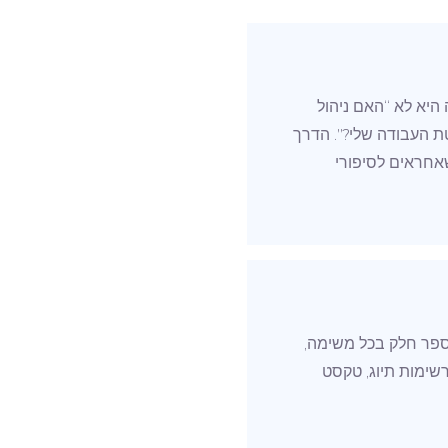
דם אחד ועם צוותים ששייכים ל-Fortune 500. השאלה היא לא “האם ניהול
אלא יותר “האם יש התאמה בין צורת העבודה של Team.Do לשיטת העבודה שלי?”. הדרך
שאחראים לסיפורי
מספר חלק בכל משימה,
שימות תיוג, טקסט