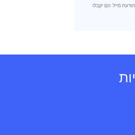
ת לעמוד admin ולהוסיף אותם ע”י הודעת מייל. הם יקבלו