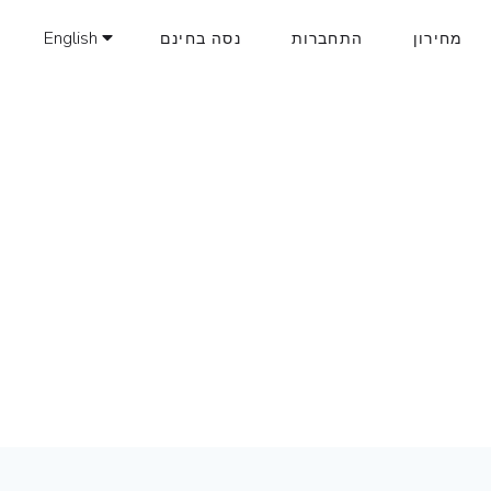
English
מחירון
התחברות
נסה בחינם
AUGUST 25, 2
עבודה מהנייד
ול פרויקטים מהנייד
ן להישאר מחוברים גם מחוץ המשרד ע”י התקנת
ליקציות שלנו: אייפון אנדרואיד
READ MORE