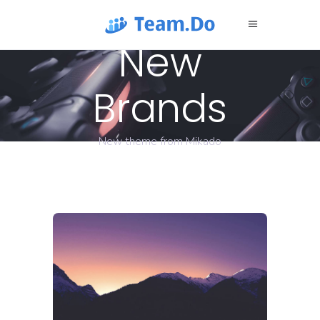
New
Brands
New theme from Mikado