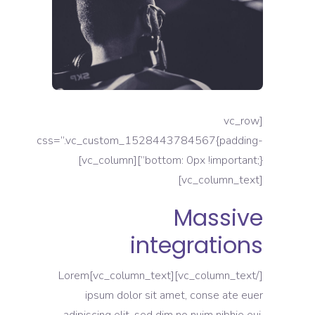
[vc_row
css=”.vc_custom_1528443784567{padding-
bottom: 0px !important;}”][vc_column]
[vc_column_text]
Massive
integrations
[/vc_column_text][vc_column_text]Lorem
ipsum dolor sit amet, conse ate euer
adipiscing elit, sed dim no nuim nibhie eui.